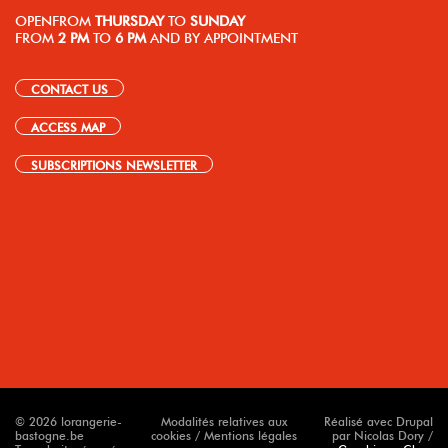
OPEN
FROM
THURSDAY
TO
SUNDAY
FROM
2 PM
TO
6 PM
AND BY APPOINTMENT
CONTACT US
ACCESS MAP
SUBSCRIPTIONS NEWSLETTER
© 2026 lorangerie-
Modalités relatives aux
Réalisé avec Drupal
bastogne.be
cookies / Mentions légales
par Nicolas Dory /
Tous droits réservés
Graphisme Chan