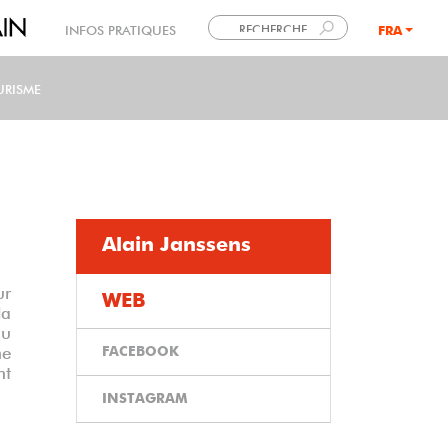
INFOS PRATIQUES
FRA
LANG
URISME
Alain Janssens
ur
WEB
la
au
FACEBOOK
ne
nt
INSTAGRAM