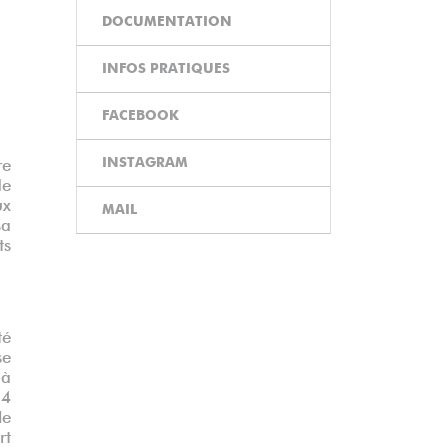
DOCUMENTATION
INFOS PRATIQUES
FACEBOOK
INSTAGRAM
re
de
ux
MAIL
sa
ts
té
se
 à
24
le
rt