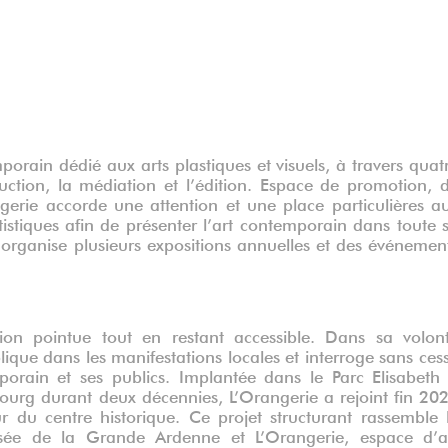
porain dédié aux arts plastiques et visuels, à travers quat
oduction, la médiation et l’édition. Espace de promotion, 
ngerie accorde une attention et une place particulières a
rtistiques afin de présenter l’art contemporain dans toute 
le organise plusieurs expositions annuelles et des événemen
on pointue tout en restant accessible. Dans sa volon
mplique dans les manifestations locales et interroge sans ces
orain et ses publics. Implantée dans le Parc Elisabeth
urg durant deux décennies, L’Orangerie a rejoint fin 20
 du centre historique. Ce projet structurant rassemble 
sée de la Grande Ardenne et L’Orangerie, espace d’a