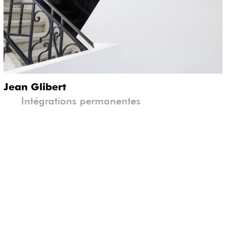
artine Feipel & Jean Bechameil
Jean Glibert
Ma
Intégrations permanentes