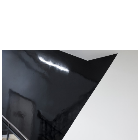
ivant
Précédent
S