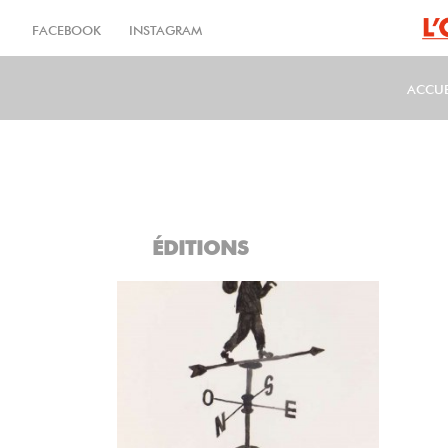
Aller
au
FACEBOOK
INSTAGRAM
contenu
principal
ACCUE
MA
ÉDITIONS