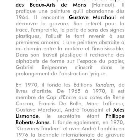
des Beaux-Arts de Mons
(Hainaut). Il
pratique une peinture qu'il abandonne dès
1964. Il rencontre
Gustave Marchoul
et
découvre la gravure.
Son intérêt pour la
trace, l'empreinte, la perte de sens des signes
plastiques, l'allusif le font revenir à ses
premières amours : une peinture abstraite à
mi-chemin entre la matière et l'insaisissable.
Dans son travail plastique il recherche des
alphabets de forme sur l’espace du papier,
Gabriel Belgeonne s’inscrit dans le
prolongement de l’abstraction lyrique.
En 1970, il fonde les Éditions
Tandem
, de
livres d’artiste. De 1965 à 1970, il est
membre de Cap d'Encre aux côtés de René
Carcan, Francis De Bolle, Marc Laffineur,
Gustave Marchoul, André Toussaint et
Jules
Lismonde
, le secrétaire étant
Philippe
Roberts-Jones
. Il fonde également, en 1970,
"Gravures Tandem" et avec André Lamblin en
1976 la biennale internationale de gravure