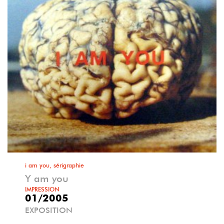
i am you, sérigraphie
Y am you
IMPRESSION
01/2005
EXPOSITION