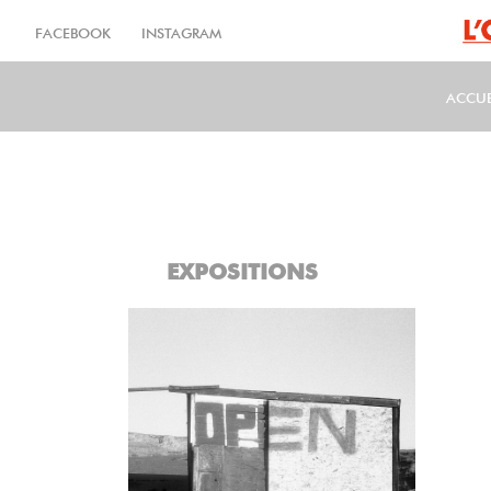
Aller
au
FACEBOOK
INSTAGRAM
contenu
principal
ACCUE
MA
EXPOSITIONS