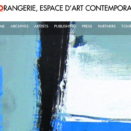
ME
ARCHIVES
ARTISTS
PUBLISHING
PRESS
PARTNERS
TOUR
AIN NAVIGATION