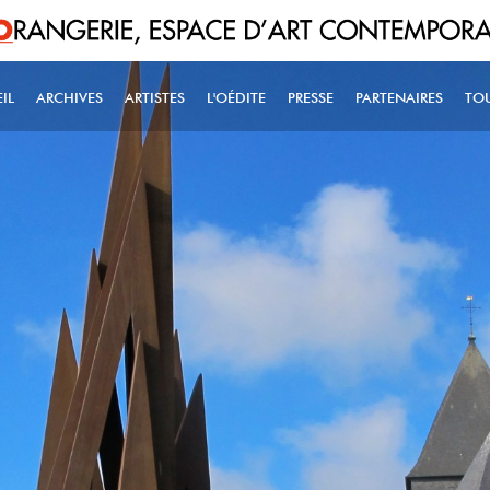
IL
ARCHIVES
ARTISTES
L'OÉDITE
PRESSE
PARTENAIRES
TO
IN NAVIGATION