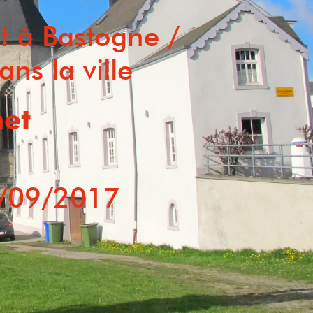
t à Bastogne /
ans la ville
et
/09/2017