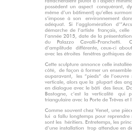
possèdent un aspect conquérant, dyn
même d’un bâtiment) qu’elles surmont
s’impose à son environnement dans
adéquat. Si l’agglomération d’”Arc
démarche de l’artiste français, cell
l’année 2015, date de la présentatio
du Palazzo Cavalli-Franchetti.
d’amplitude différente, ceux-ci abou
avec les étroites fenêtres gothiques de
Cette sculpture annonce celle install
côté, de façon à former un ensemble 
auparavant, les “pieds” de l’oeuvre 
verticale, alors que la plupart des an
en dialogue avec le bâti des lieux. D
Bastogne, c’est la verticalité qui
triangulaire avec la Porte de Trêves et l
Comme souvent chez Venet, une pièce i
lui a fallu longtemps pour reprendre s
sont les héritiers. Entretemps, les prin
d’une installation trop attendue en d