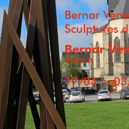
Bernar Vene
Sculptures d
Bernar Ven
SCULPTURE
17/04
>
03
ÉVÉNEMENT