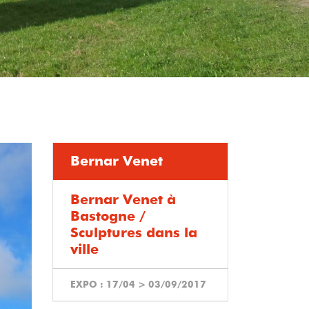
Bernar Venet
Bernar Venet à
Bastogne /
Sculptures dans la
ville
EXPO :
17/04
>
03/09/2017