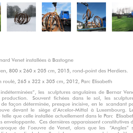
ard Venet installées à Bastogne
ten, 800 x 260 x 205 cm, 2015, rond-point des Herdiers.
n roulé, 265 x 322 x 305 cm, 2012, Parc Elisabeth
 indéterminées”, les sculptures angulaires de Bernar Ven
roduction. Souvent fichées dans le sol, les sculptur
 de façon déterminée, presque incisive, en le scandant p
rouve devant le siège d’Arcelor-Mittal à Luxembourg. L
telle que celle installée actuellement dans le Parc Elisabe
s enveloppante. Ces dernières apparaissent constitutives 
baroque de l’oeuvre de Venet, alors que les “Angles” 
Installation de Disorder: 11 Uneven Angles au rond-point des 
Enlèvement de Disorder: 11 Uneven Angles à Lu
liste et radical de celle-ci. Les oeuvres angulaires de Ven