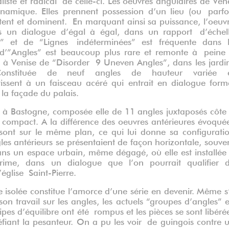
amique. Elles prennent possession d’un lieu (ou parfo
ent et dominent. En marquant ainsi sa puissance, l’oeuv
 un dialogue d’égal à égal, dans un rapport d’échel
s” et de “Lignes indéterminées” est fréquente dans 
e d’”Angles” est beaucoup plus rare et remonte à peine
n à Venise de “Disorder 9 Uneven Angles”, dans les jardi
 Constituée de neuf angles de hauteur variée 
tissent à un faisceau acéré qui entrait en dialogue form
 la façade du palais.
ée à Bastogne, composée elle de 11 angles juxtaposés côte
compact. A la différence des oeuvres antérieures évoqué
sont sur le même plan, ce qui lui donne sa configurati
gles antérieurs se présentaient de façon horizontale, souve
ans un espace urbain, même dégagé, où elle est installée
 prime, dans un dialogue que l’on pourrait qualifier 
’église Saint-Pierre.
solée constitue l’amorce d’une série en devenir. Même s’
on travail sur les angles, les actuels “groupes d’angles” 
cipes d’équilibre ont été rompus et les pièces se sont libéré
éfiant la pesanteur. On a pu les voir de guingois contre 