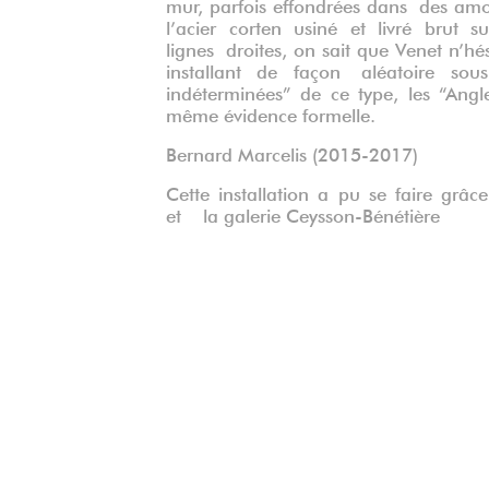
mur, parfois effondrées dans des am
l’acier corten usiné et livré brut 
lignes droites, on sait que Venet n’hé
installant de façon aléatoire sou
indéterminées” de ce type, les “Angl
même évidence formelle.
Bernard Marcelis (2015-2017)
Cette installation a pu se faire gr
et la galerie Ceysson-Bénétière