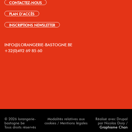
CONTACTEZ-NOUS
PLAN D’ACCÈS
INSCRIPTIONS NEWSLETTER
INFO@LORANGERIE-BASTOGNE.BE
+32(0)492 69 85 60
© 2026 lorangerie-
Modalités relatives aux
Réalisé avec Drupal
bastogne.be
cookies / Mentions légales
par Nicolas Dory /
Tous droits réservés
Graphisme Chan