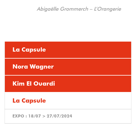
Abigaëlle Grommerch – L’Orangerie
La Capsule
Nora Wagner
Kim El Ouardi
La Capsule
EXPO :
18/07
>
27/07/2024