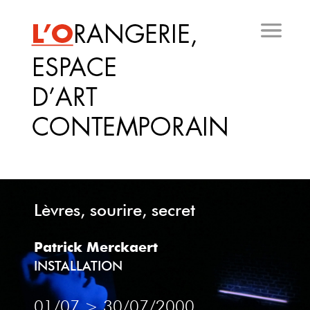
Aller
au
contenu
principal
Lèvres, sourire, secret
Patrick Merckaert
INSTALLATION
01/07
>
30/07/2000