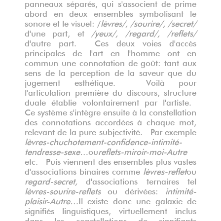
panneaux séparés, qui s'associent de prime
abord en deux ensembles symbolisant le
sonore et le visuel: /
lèvres/, /sourire/, /secret/
d'une part, et
/yeux/, /regard/, /reflets/
d'autre part. Ces deux voies d'accès
principales de l'art en l'homme ont en
commun une connotation de goût: tant aux
sens de la perception de la saveur que du
jugement esthétique. Voilà pour
l'articulation première du discours, structure
duale établie volontairement par l'artiste.
Ce système s'intègre ensuite à la constellation
des connotations accordées à chaque mot,
relevant de la pure subjectivité. Par exemple
lèvres-chuchotement-confidence-intimité-
tendresse-sexe…
ou
reflets-miroir-moi-Autre
etc. Puis viennent des ensembles plus vastes
d'associations binaires comme
lèvres-reflet
ou
regard-secret,
d'associations ternaires tel
lèvres-sourire-reflets
ou dérivées:
intimité-
plaisir-Autre…
Il existe donc une galaxie de
signifiés linguistiques, virtuellement inclus
dans les constellations de signifiants