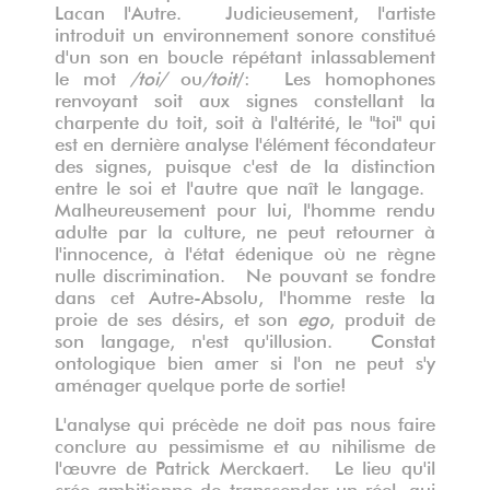
Lacan l'Autre. Judicieusement, l'artiste
introduit un environnement sonore constitué
d'un son en boucle répétant inlassablement
le mot
/toi/
ou
/toit
/: Les homophones
renvoyant soit aux signes constellant la
charpente du toit, soit à l'altérité, le "toi" qui
est en dernière analyse l'élément fécondateur
des signes, puisque c'est de la distinction
entre le soi et l'autre que naît le langage.
Malheureusement pour lui, l'homme rendu
adulte par la culture, ne peut retourner à
l'innocence, à l'état édenique où ne règne
nulle discrimination. Ne pouvant se fondre
dans cet Autre-Absolu, l'homme reste la
proie de ses désirs, et son
ego
, produit de
son langage, n'est qu'illusion. Constat
ontologique bien amer si l'on ne peut s'y
aménager quelque porte de sortie!
L'analyse qui précède ne doit pas nous faire
conclure au pessimisme et au nihilisme de
l'œuvre de Patrick Merckaert. Le lieu qu'il
crée ambitionne de transcender un réel, qui