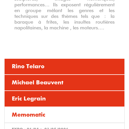
performances… Ils exposent régulièrement
en groupe mêlant les genres et les
techniques sur des thèmes tels que : la
baraque à frites, les insultes routières
napolitaines, la machine , les moteurs….
Rino Telaro
Michael Beauvent
Eric Legrain
Memomatic