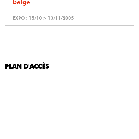
belge
EXPO :
15/10
>
13/11/2005
PLAN D'ACCÈS