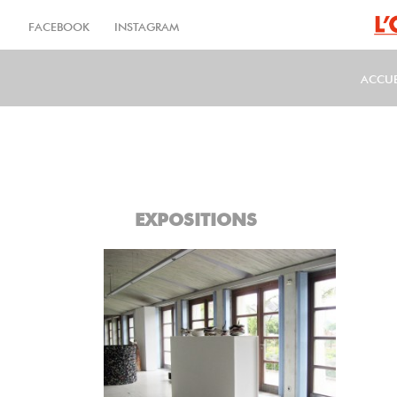
Aller
au
FACEBOOK
INSTAGRAM
contenu
principal
ACCUE
MA
EXPOSITIONS