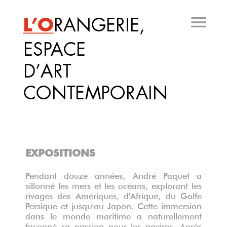
Aller
au
contenu
principal
EXPOSITIONS
Pendant douze années, André Paquet a
sillonné les mers et les océans, explorant les
rivages des Amériques, d'Afrique, du Golfe
Persique et jusqu'au Japon. Cette immersion
dans le monde maritime a naturellement
façonné sa passion pour les navires. Après