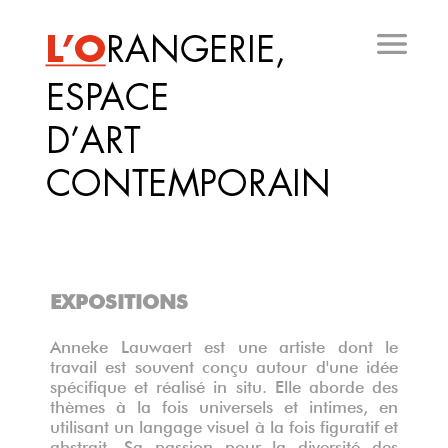
Aller
au
contenu
principal
EXPOSITIONS
Anneke Lauwaert est une artiste dont le
travail est souvent conçu autour d'une idée
spécifique et réalisé in situ. Elle aborde des
thèmes à la fois universels et intimes, en
utilisant un langage visuel à la fois figuratif et
abstrait. Sa passion pour la diversité des