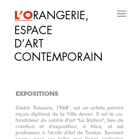
Aller
au
contenu
principal
EXPOSITIONS
Cédric Teisseire, 1968°, est un artiste peintre
niçois diplômé de la Villa Arson. Il est le co-
fondateur du centre d'art "La Station", lieu de
création et d'exposition, à Nice, et est
professeur à l'école d'Art de Toulon. Souvent
connu pour ses toiles aux lignes verticales