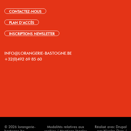
CONTACTEZ-NOUS
PLAN D’ACCÈS
INSCRIPTIONS NEWSLETTER
INFO@LORANGERIE-BASTOGNE.BE
+32(0)492 69 85 60
© 2026 lorangerie-
Modalités relatives aux
Réalisé avec Drupal
bastogne.be
cookies / Mentions légales
par Nicolas Dory /