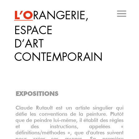
Aller
au
contenu
principal
EXPOSITIONS
Claude Rutault est un artiste singulier qui
défie les conventions de la peinture. Plutôt
que de peindre lui-même, il établit des règles
et des instructions, appelées «
définitions/méthodes », que d'autres suivent
pour créer ses œuvres. Sa première