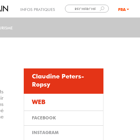
INFOS PRATIQUES
FRA
LANG
URISME
Claudine Peters-
Ropsy
ts
ir
WEB
es
ué
ne
FACEBOOK
INSTAGRAM