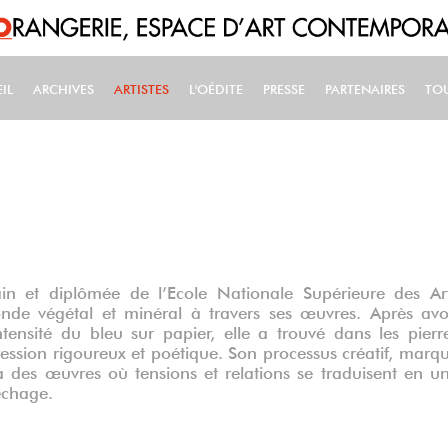
IL
ARCHIVES
ARTISTES
L'OÉDITE
PRESSE
PARTENAIRES
TO
IN NAVIGATION
in et diplômée de l’Ecole Nationale Supérieure des Ar
nde végétal et minéral à travers ses œuvres. Après avo
intensité du bleu sur papier, elle a trouvé dans les pierr
ession rigoureux et poétique. Son processus créatif, marq
 à des œuvres où tensions et relations se traduisent en u
échage.