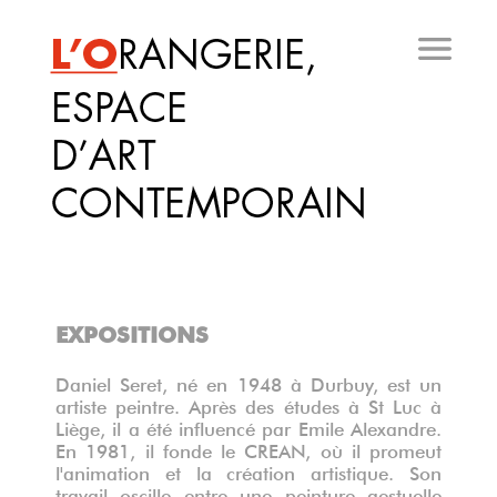
Aller
au
contenu
principal
EXPOSITIONS
Daniel Seret, né en 1948 à Durbuy, est un
artiste peintre. Après des études à St Luc à
Liège, il a été influencé par Emile Alexandre.
En 1981, il fonde le CREAN, où il promeut
l'animation et la création artistique. Son
travail oscille entre une peinture gestuelle