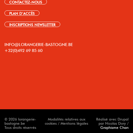
CONTACTEZ-NOUS
PLAN D’ACCÈS
INSCRIPTIONS NEWSLETTER
INFO@LORANGERIE-BASTOGNE.BE
+32(0)492 69 85 60
© 2026 lorangerie-
Modalités relatives aux
Réalisé avec Drupal
bastogne.be
cookies / Mentions légales
par Nicolas Dory /
Tous droits réservés
Graphisme Chan