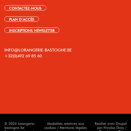
CONTACTEZ-NOUS
PLAN D’ACCÈS
INSCRIPTIONS NEWSLETTER
INFO@LORANGERIE-BASTOGNE.BE
+32(0)492 69 85 60
© 2026 lorangerie-
Modalités relatives aux
Réalisé avec Drupal
bastogne.be
cookies / Mentions légales
par Nicolas Dory /