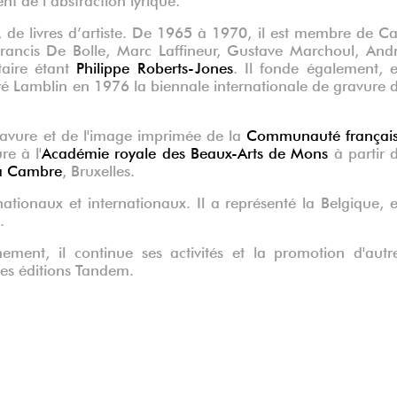
, de livres d’artiste. De 1965 à 1970, il est membre de C
rancis De Bolle, Marc Laffineur, Gustave Marchoul, And
étaire étant
Philippe Roberts-Jones
. Il fonde également, 
é Lamblin en 1976 la biennale internationale de gravure 
avure et de l'image imprimée de la
Communauté françai
re à l'
Académie royale des Beaux-Arts de Mons
à partir 
a Cambre
, Bruxelles.
tionaux et internationaux. Il a représenté la Belgique, 
.
ignement,
il continue ses activités et la promotion d'autr
 des éditions Tandem.