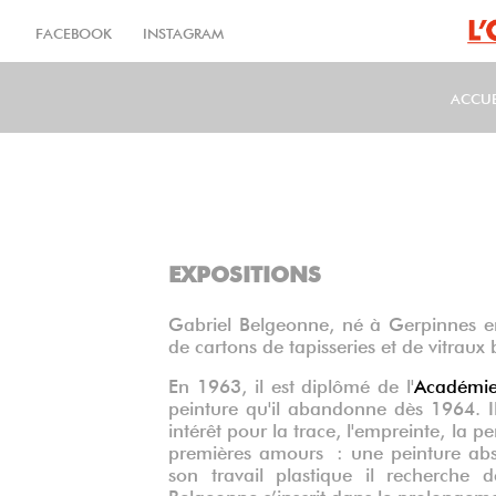
Aller
au
FACEBOOK
INSTAGRAM
contenu
principal
ACCUE
MA
EXPOSITIONS
Gabriel Belgeonne
, né à Gerpinnes e
de cartons de tapisseries et de vitraux 
En 1963, il est diplômé de l'
Académie
peinture qu'il abandonne dès 1964. I
intérêt pour la trace, l'empreinte, la pe
premières amours : une peinture abstr
son travail plastique il recherche
Belgeonne s’inscrit dans le prolongemen