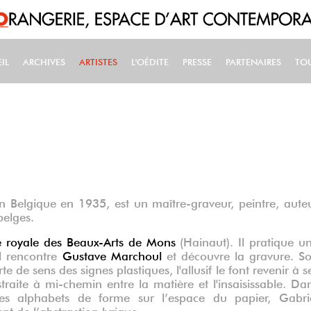
IL
ARCHIVES
ARTISTES
L'OÉDITE
PRESSE
PARTENAIRES
TO
IN NAVIGATION
n Belgique en 1935, est un maître-graveur, peintre, aute
belges.
 royale des Beaux-Arts de Mons
(Hainaut). Il pratique u
l rencontre
Gustave Marchoul
et découvre la gravure.
S
rte de sens des signes plastiques, l'allusif le font revenir à s
aite à mi-chemin entre la matière et l'insaisissable. Da
 des alphabets de forme sur l’espace du papier, Gabri
t de l’abstraction lyrique.