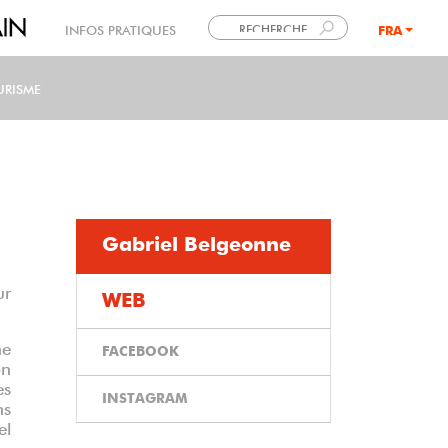
INFOS PRATIQUES
FRA
LANG
URISME
Gabriel Belgeonne
ur
WEB
ne
FACEBOOK
on
es
INSTAGRAM
ns
el