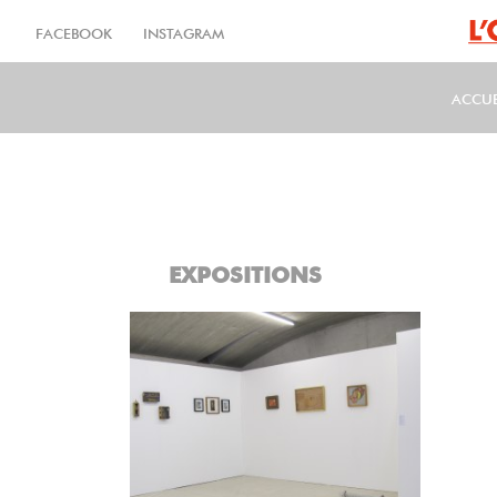
Aller
au
FACEBOOK
INSTAGRAM
contenu
principal
ACCUE
MA
EXPOSITIONS