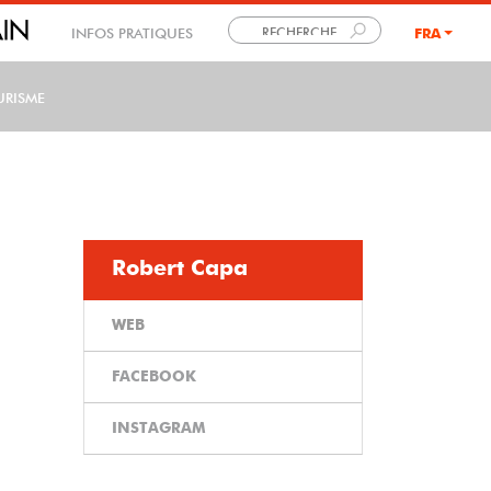
INFOS PRATIQUES
FRA
LANG
URISME
Robert Capa
WEB
FACEBOOK
INSTAGRAM