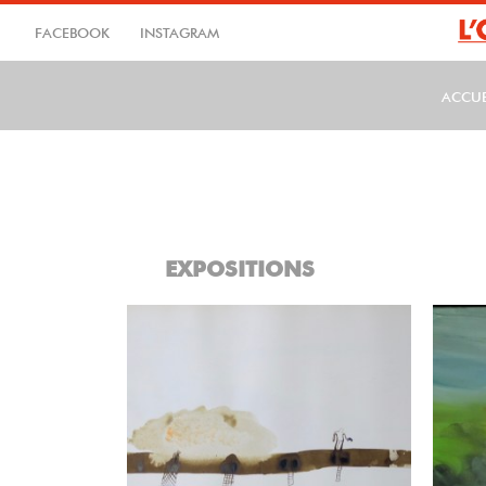
Aller
au
FACEBOOK
INSTAGRAM
contenu
principal
ACCUE
MA
EXPOSITIONS