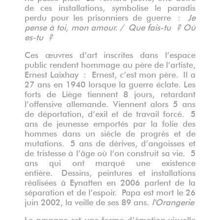
de ces installations, symbolise le paradis
perdu pour les prisonniers de guerre :
Je
pense à toi, mon amour. /
Que fais-tu ? Où
es-tu ?
Ces œuvres d’art inscrites dans l’espace
public rendent hommage au père de l’artiste,
Ernest Laixhay : Ernest, c’est mon père. Il a
27 ans en 1940 lorsque la guerre éclate. Les
forts de Liège tiennent 8 jours, retardant
l’offensive allemande. Viennent alors 5 ans
de déportation, d’exil et de travail forcé.
5
ans de jeunesse emportés par la folie des
hommes dans un siècle de progrès et de
mutations.
5 ans de dérives, d’angoisses et
de tristesse à l’âge où l’on construit sa vie. 5
ans qui ont marqué une existence
entière. Dessins, peintures et installations
réalisées à Eynatten en 2006 parlent de la
séparation et de l’espoir.
Papa est mort le 26
juin 2002, la veille de ses 89 ans.
l'Orangerie
Le paysage est une forme d’émotion visuelle