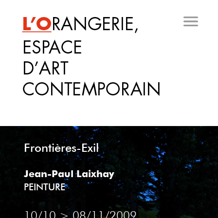
Aller
au
contenu
principal
Frontières-Exil
Jean-Paul Laixhay
PEINTURE
10/10
>
08/11/2009