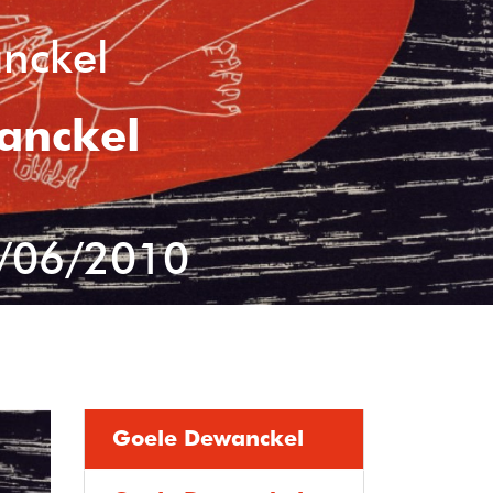
nckel
anckel
/06/2010
Goele Dewanckel