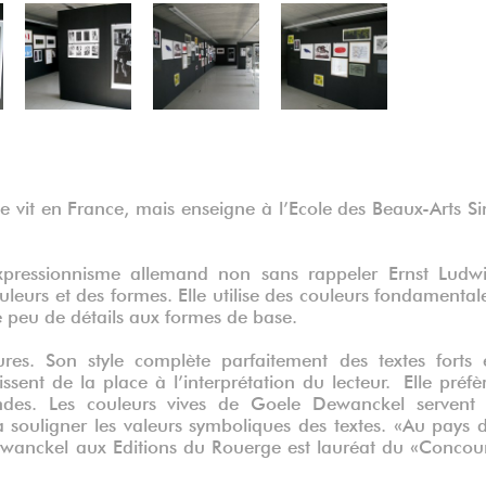
Vue de l'exposition, Tandis que j'agonise - William Faulkner, ins
 vit en France, mais enseigne à l’Ecole des Beaux-Arts Si
expressionnisme allemand non sans rappeler Ernst Ludw
ouleurs et des formes. Elle utilise des couleurs fondamental
te peu de détails aux formes de base.
res. Son style complète parfaitement des textes forts 
ssent de la place à l’interprétation du lecteur. Elle préfè
ondes. Les couleurs vives de Goele Dewanckel servent
 à souligner les valeurs symboliques des textes. «Au pays 
wanckel aux Editions du Rouerge est lauréat du «Concou