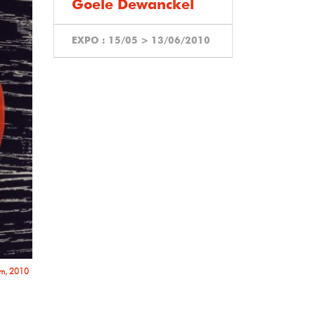
Goele Dewanckel
EXPO :
15/05
>
13/06/2010
 cm, 2010