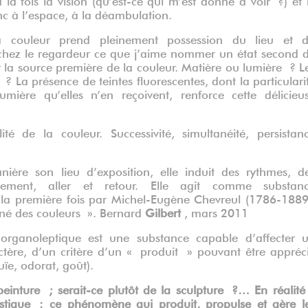
nc à l’espace, à la déambulation.
a couleur prend pleinement possession du lieu et 
te chez le regardeur ce que j’aime nommer un état second 
uver la source première de la couleur. Matière ou lumière ? L
 La présence de teintes fluorescentes, dont la particulari
mière qu’elles n’en reçoivent, renforce cette délicieu
é de la couleur. Successivité, simultanéité, persistan
ière son lieu d’exposition, elle induit des rythmes, d
nement, aller et retour. Elle agit comme substan
 la première fois par Michel-Eugène Chevreul (1786-1889
ané des couleurs »
.
Bernard
Gilbert
,
mars 2011
rganoleptique est une substance capable d’affecter 
ctère, d’un critère d’un « produit » pouvant être appréc
ïe, odorat, goût).
inture ; serait-ce plutôt de la sculpture ?… En réalité 
ustique : ce phénomène qui produit, propulse et gère l