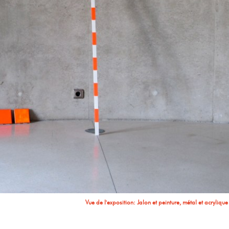
Sans titre, bâtons et irridation de la couleur vers le mur, bois, couleur et verre, longueur
ur fluo Sans titre, bâtons et irradiation de la couleur vers le mur, bois et couleur, longueur
Sans titre, bâtons et irridation de la couleur vers le mur, bois, couleur et verre, longueur
Sans titre, bâtons et irradiation de la couleur vers le mur, bois et couleur, longueur
Vue de l'exposition: Jalon et peinture, métal et acrylique 
Vue de l'e