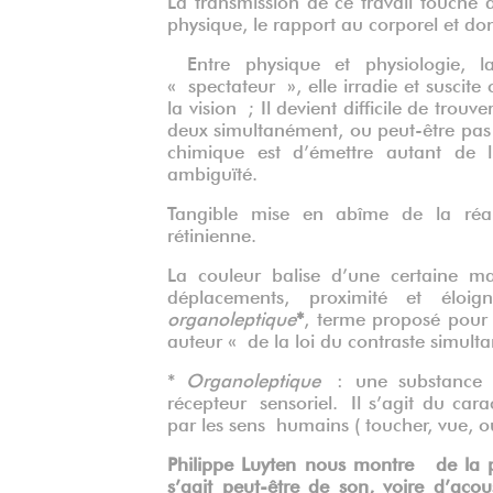
physique, le rapport au corporel et do
Entre physique et physiologie, l
« spectateur », elle irradie et susci
la vision ; Il devient difficile de tro
deux simultanément, ou peut-être pas ?
chimique est d’émettre autant de lu
ambiguïté
.
Tangible mise en abîme de la réalit
rétinienne.
La couleur balise d’une certaine man
déplacements, proximité et éloig
organoleptique
*
, terme proposé pour
auteur « de la loi du contraste simult
*
Organoleptique
: une substance o
récepteur
sensoriel. Il s’agit du cara
par les sens
humains ( toucher, vue, ou
Philippe Luyten nous montre de la pe
s’agit peut-être de son, voire d’aco