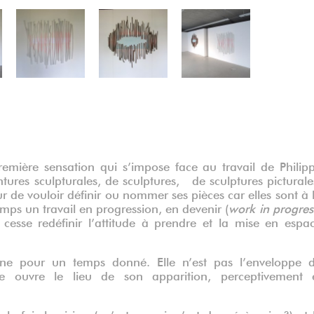
première sensation qui s’impose face au travail de Philip
ntures sculpturales, de sculptures, de sculptures picturale
ur de vouloir définir ou nommer ses pièces car elles sont à 
mps un travail en progression, en devenir (
work in progres
 cesse redéfinir l’attitude à prendre et la mise en espa
onne pour un temps donné. Elle n’est pas l’enveloppe 
le ouvre le lieu de son apparition, perceptivement 
 la fois la vision (qu’est-ce qui m’est donné à voir ?) et 