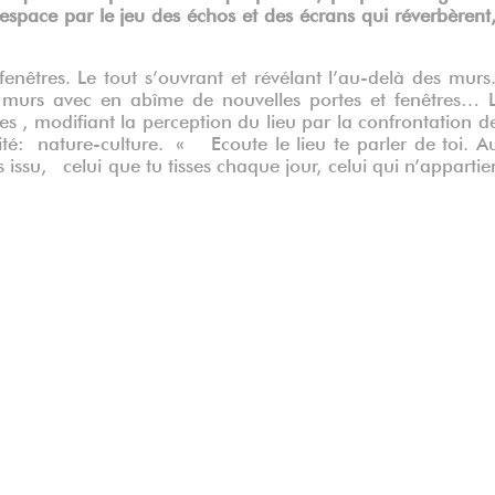
’espace par le jeu des échos et des écrans qui réverbèren
 fenêtres. Le tout s’ouvrant et révélant l’au-delà des mur
 murs avec en abîme de nouvelles portes et fenêtres… 
es , modifiant la perception du lieu par la confrontation d
ité: nature-culture. « Ecoute le lieu te parler de toi. A
s issu, celui que tu tisses chaque jour, celui qui n’appartie