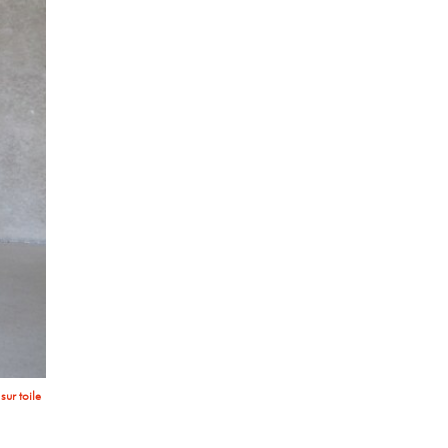
 variable
 variable
 variable
 variable
sur toile
xposition