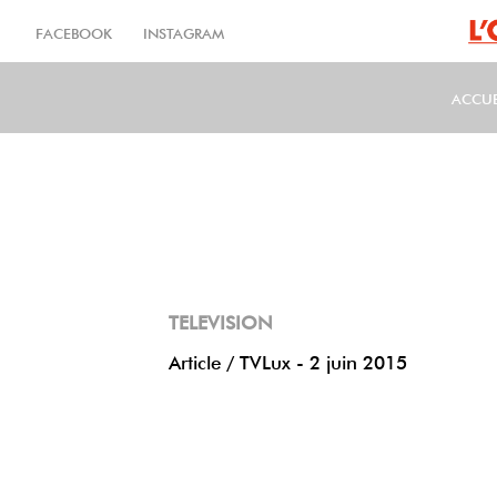
Aller
au
FACEBOOK
INSTAGRAM
contenu
principal
ACCUE
MA
TELEVISION
Article / TVLux - 2 juin 2015