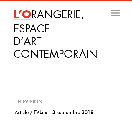
Aller
au
contenu
principal
TELEVISION
Article / TVLux - 3 septembre 2018