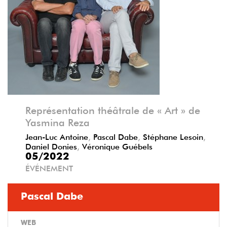
Précédent
Suivant
Représentation théâtrale de « Art » de
Yasmina Reza
Jean-Luc Antoine
,
Pascal Dabe
,
Stéphane Lesoin
,
Daniel Donies
,
Véronique Guébels
05/2022
ÉVÉNEMENT
Pascal Dabe
WEB