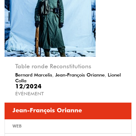
Précédent
Suivant
Table ronde Reconstitutions
Bernard Marcelis
,
Jean-François Orianne
,
Lionel
Colla
12/2024
ÉVÉNEMENT
Jean-François Orianne
WEB