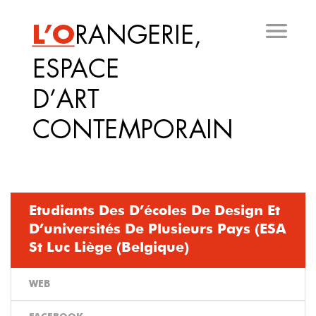
Aller
au
contenu
principal
Etudiants Des D’écoles De Design Et
D’universités De Plusieurs Pays (ESA
St Luc Liège (Belgique)
WEB