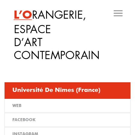
Aller
au
contenu
principal
Université De Nîmes (France)
WEB
FACEBOOK
INSTAGRAM