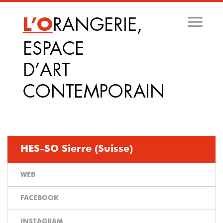
Aller
au
contenu
principal
HES-SO Sierre (Suisse)
WEB
FACEBOOK
INSTAGRAM