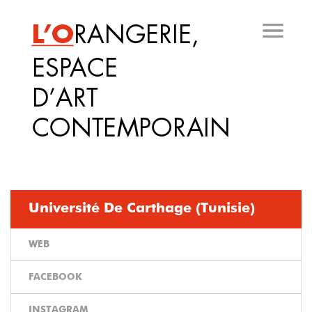
Aller
au
contenu
principal
Université De Carthage (Tunisie)
WEB
FACEBOOK
INSTAGRAM