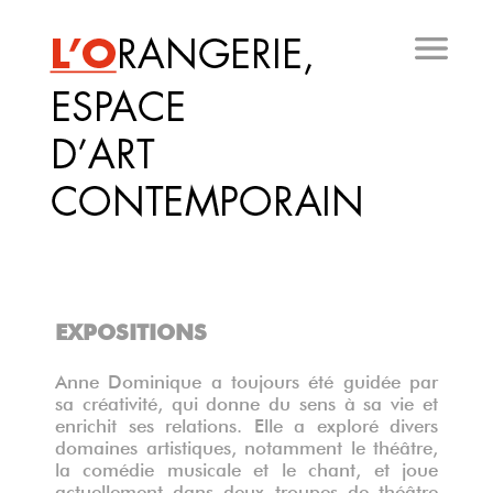
Aller
au
contenu
principal
EXPOSITIONS
Anne Dominique a toujours été guidée par
sa créativité, qui donne du sens à sa vie et
enrichit ses relations. Elle a exploré divers
domaines artistiques, notamment le théâtre,
la comédie musicale et le chant, et joue
actuellement dans deux troupes de théâtre