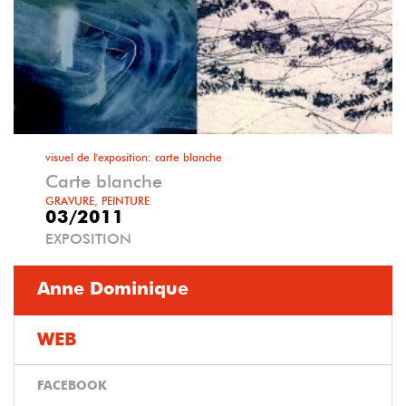
visuel de l'exposition: carte blanche
Carte blanche
GRAVURE, PEINTURE
03/2011
EXPOSITION
Anne Dominique
WEB
FACEBOOK