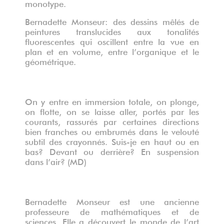
monotype.
Bernadette Monseur: des dessins mêlés de
peintures translucides aux tonalités
fluorescentes qui oscillent entre la vue en
plan et en volume, entre l’organique et le
géométrique.
Sans titre, gravure à la pointe sèche
On y entre en immersion totale, on plonge,
on flotte, on se laisse aller, portés par les
courants, rassurés par certaines directions
bien franches ou embrumés dans le velouté
subtil des crayonnés. Suis-je en haut ou en
bas? Devant ou derrière? En suspension
dans l’air? (MD)
Bernadette Monseur est une ancienne
professeure de mathématiques et de
sciences. Elle a découvert le monde de l’art