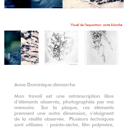
Vue de l'exposition: Bernadette Monseur
Visuel de l'exposition: carte blanche
Sans titre, gravure à la pointe sèche
Anne Dominique:démarche
Mon travail est une retranscription libre
d’éléments observés, photographiés par ma
mémoire. Sur la plaque, ces éléments
prennent une autre dimension, s’éloignent
de la réalité observée. Plusieurs techniques
Sans titre, acrylique sur toile
sont utilisées : pointe-sèche, film polymère,