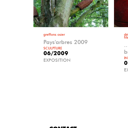
greffons osier
dé
fi
Pays'arbres 2009
.
SCULPTURE
b
06/2009
IN
EXPOSITION
0
E