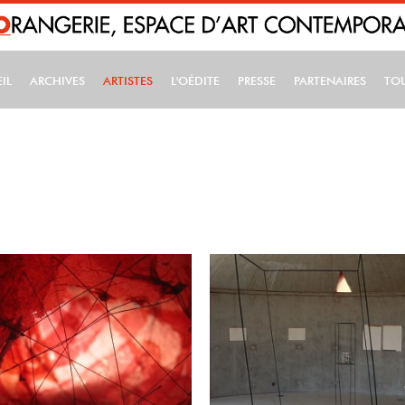
IL
ARCHIVES
ARTISTES
L'OÉDITE
PRESSE
PARTENAIRES
TO
IN NAVIGATION