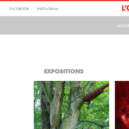
Aller
au
FACEBOOK
INSTAGRAM
contenu
principal
ACCUE
MA
EXPOSITIONS