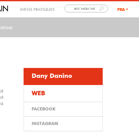
INFOS PRATIQUES
FRA
LANG
URISME
Dany Danino
et
WEB
et
 à
FACEBOOK
INSTAGRAM