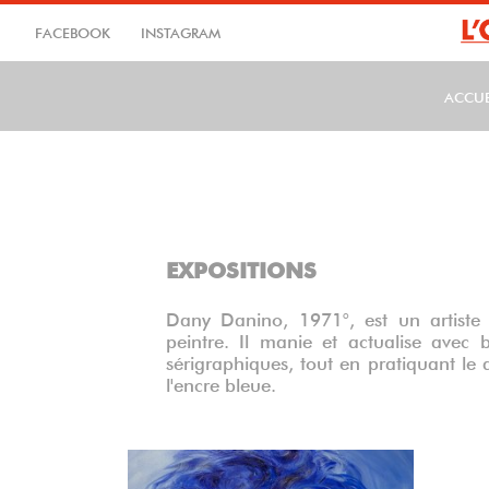
Aller
au
FACEBOOK
INSTAGRAM
contenu
principal
ACCUE
MA
EXPOSITIONS
Dany Danino, 1971°, est un artiste 
peintre. Il manie et actualise avec 
sérigraphiques, tout en pratiquant le 
l'encre bleue.