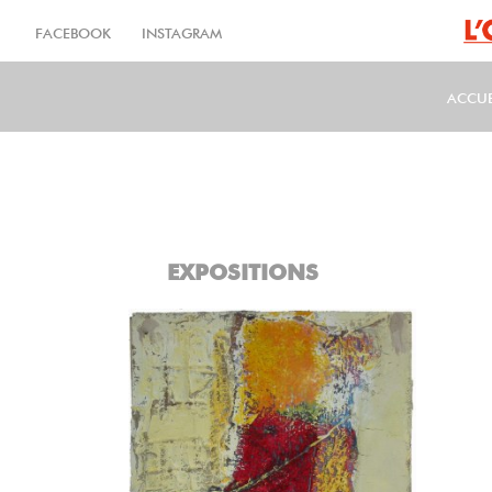
Aller
au
FACEBOOK
INSTAGRAM
contenu
principal
ACCUE
MA
EXPOSITIONS