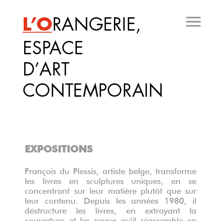
Aller
au
contenu
principal
EXPOSITIONS
François du Plessis, artiste belge, transforme
les livres en sculptures uniques, en se
concentrant sur leur matière plutôt que sur
leur contenu. Depuis les années 1980, il
déstructure les livres, en extrayant la
couverture et les pages qu'il réassemble en