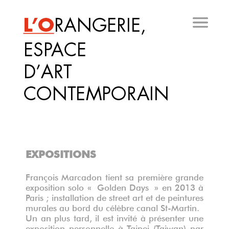
Aller
au
contenu
principal
EXPOSITIONS
François Marcadon tient sa première grande
exposition solo « Golden Days » en 2013 à
Paris ; installation de street art et de peintures
murales au bord du célèbre canal St-Martin.
Un an plus tard, il est invité à présenter une
exposition personnelle à Taipei (Taiwan) par