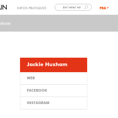
INFOS PRATIQUES
FRA
LANG
URISME
Jackie Huxham
WEB
FACEBOOK
INSTAGRAM