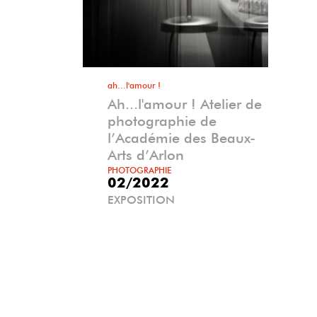
ah...l'amour !
Ah...l'amour ! Atelier de
photographie de
l’Académie des Beaux-
Arts d’Arlon
PHOTOGRAPHIE
02/2022
EXPOSITION