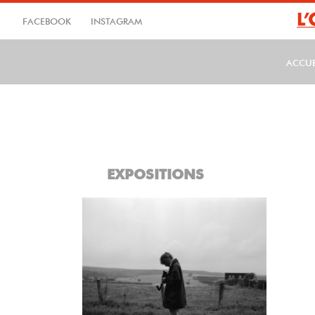
Aller
au
FACEBOOK
INSTAGRAM
contenu
principal
ACCUE
MA
EXPOSITIONS