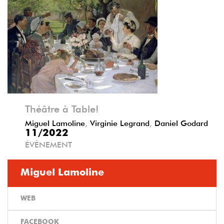
Précédent
Suivant
Théâtre à Table!
Miguel Lamoline
,
Virginie Legrand
,
Daniel Godard
11/2022
ÉVÉNEMENT
Miguel Lamoline
WEB
FACEBOOK