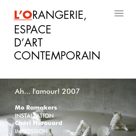
Aller
au
contenu
principal
Ah... l'amour! 2007
Mo Ramakers
INSTALLATION
Chéri Hérouard
IMPRESSION