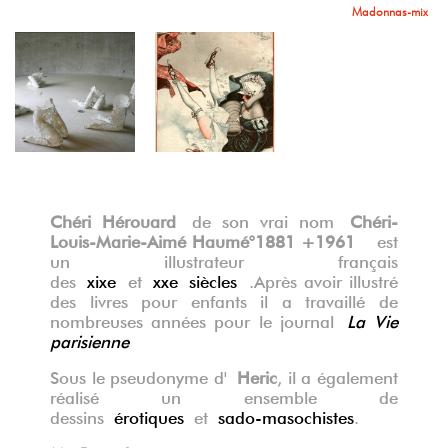
Madonnas-mix
Chéri Hérouard
de son vrai nom
Chéri-
Louis-Marie-Aimé Haumé°1881 +1961
est
un illustrateur français
des
xixe
et
xxe siècles
.Après avoir illustré
La vie parisienne
des livres pour enfants il a travaillé de
nombreuses années pour le journal
La Vie
parisienne
Sous le pseudonyme d'
Heric
, il a également
réalisé un ensemble de
dessins
érotiques
et
sado-masochistes
.