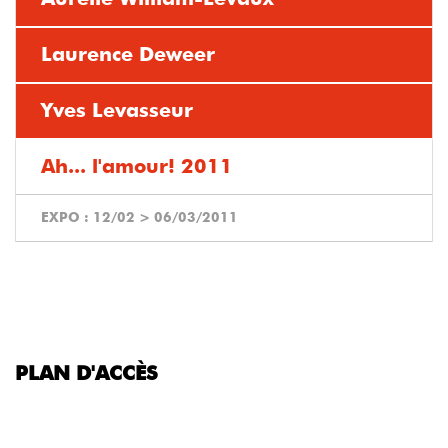
Laurence Deweer
Yves Levasseur
Ah... l'amour! 2011
EXPO :
12/02
>
06/03/2011
PLAN D'ACCÈS