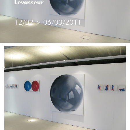
Levasseur
BRODERIE
,
DESSIN
12/02
>
06/03/2011