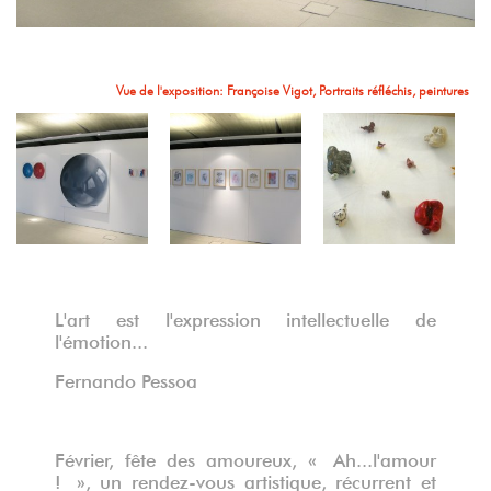
Vue de l'exposition: Aurélie William-Levaux,Yves Levasseur, Françoise Vigot
Vue de l'exposition: Aurélie William levaux, Menses ante Rosam, broderie
Vue de l'exposition: Françoise Vigot, Portrait réfléchi, Toys, peinture
Vue de l'exposition: Françoise Vigot, Portraits réfléchis, peintures
Vue de l'exposition: Laurence Deweer, coeurs en céramique
Vue de l'exposition: Laurence Deweer, coeurs en céramique
Vue de l'exposition: Aurélie William-Levaux,Yves Levasseur
L'art est l'expression intellectuelle de
l'émotion...
Fernando Pessoa
Février, fête des amoureux, « Ah...l'amour
! », un rendez-vous artistique, récurrent et