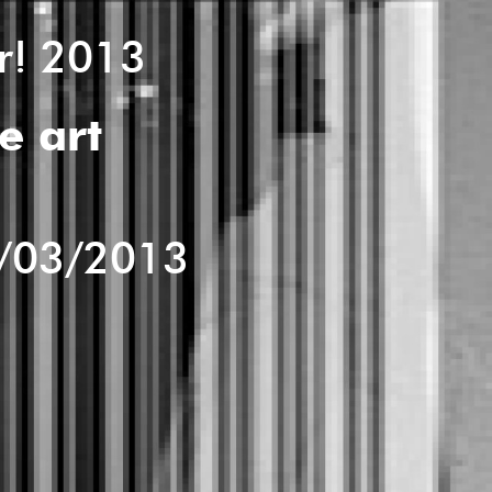
ur! 2013
e art
/03/2013