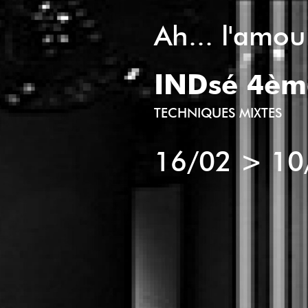
Ah... l'amo
INDsé 4èm
TECHNIQUES MIXTES
16/02
>
10