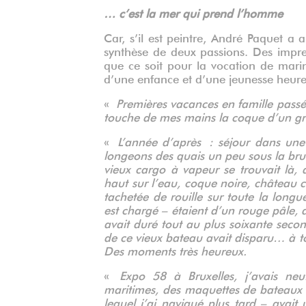
… c’est la mer qui prend l’homme
Car, s’il est peintre, André Paquet a a
synthèse de deux passions. Des impre
que ce soit pour la vocation de marin
d’une enfance et d’une jeunesse heure
«
Premières vacances en famille passée
touche de mes mains la coque d’un g
«
L’année d’après : séjour dans une
longeons des quais un peu sous la br
vieux cargo à vapeur se trouvait là, 
haut sur l’eau, coque noire, château 
tachetée de rouille sur toute la longu
est chargé – étaient d’un rouge pâle, 
avait duré tout au plus soixante secon
de ce vieux bateau avait disparu… à t
Des moments très heureux.
«
Expo 58 à Bruxelles, j’avais ne
maritimes, des maquettes de bateaux à
lequel j’ai navigué plus tard – avait