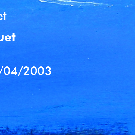
et
uet
/04/2003