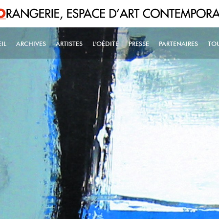
IL
ARCHIVES
ARTISTES
L'OÉDITE
PRESSE
PARTENAIRES
TO
IN NAVIGATION