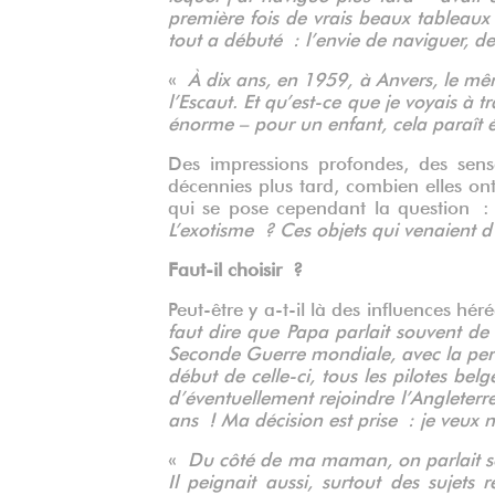
première fois de vrais beaux tableaux 
tout a débuté : l’envie de naviguer, 
«
À dix ans, en 1959, à Anvers, le mêm
l’Escaut. Et qu’est-ce que je voyais à 
énorme – pour un enfant, cela paraît
Des impressions profondes, des sen
décennies plus tard, combien elles on
qui se pose cependant la question 
L’exotisme ? Ces objets qui venaient
Faut-il choisir ?
Peut-être y a-t-il là des influences h
faut dire que Papa parlait souvent de
Seconde Guerre mondiale, avec la perte
début de celle-ci, tous les pilotes bel
d’éventuellement rejoindre l’Angleterr
ans ! Ma décision est prise : je veux n
«
Du côté de ma maman, on parlait so
Il peignait aussi, surtout des sujets 