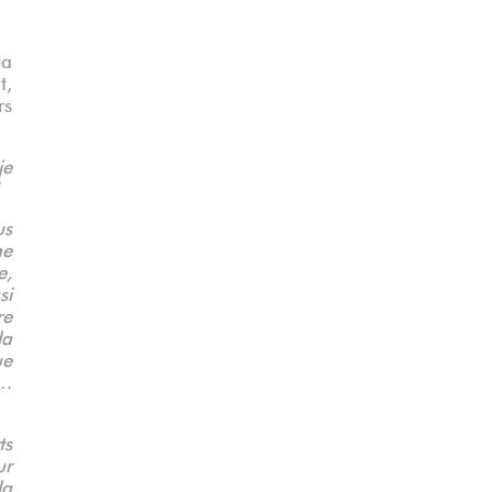
la
t,
rs
je
us
me
e,
si
re
la
ue
e…
ts
ur
la