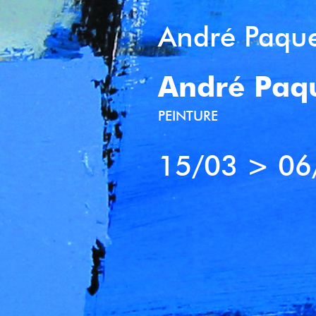
André Paqu
André Paq
PEINTURE
15/03
>
06