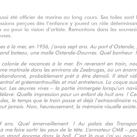
ussi été officier de marine au long cours. Ses toiles sont 
ssions perçues dès l’enfance y jouent un rôle déterminan
 ou pour la vision d’artiste. Remontons dans les souveni
uses.
s à la mer, en 1956, j’avais sept ans. Au port d’Ostende, 
rand bateau, une malle Ostende-Douvres. Quel bonheur !
 colonie de vacances à la mer. En revenant en train, no
ume matinale dans les environs de Zeebruges, où un énor
abandonné, probablement prêt à être démoli. Il était vid
central et gréement
rouillés et mal entretenus. La coque aus
eur. Les œuvres vives – la partie immergée lorsqu’un navi
délavé. Quelle impression pour un enfant de huit ans ! Ce
des, le temps que le train passe et déjà l’extraordinaire v
out jamais. Non, heureusement, la mémoire visuelle exist
uf ans. Quel émerveillement ! Au palais des Transpor
 me faire sortir les yeux de la tête. L’armateur CMB – po
 un stand énorme dans le hall. C’est là que j’ai vu pour 