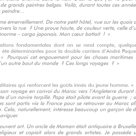
de grands peintres belges. Voilà, durant toutes ces année
de peindre…
e émerveillement. De notre petit hôtel, vue sur les quais 
travers la rue ? Une proue haute, de couleur verte, celle d’
 énorme – cargo japonais. Mon cœur battait !
»
sations fondamentales dont on se rend compte, quelqu
t été déterminantes pour la double carrière d’André Paque
: «
Pourquoi cet engouement pour les choses maritimes
 d’un autre bout du monde ? Ces longs voyages ?
»
éréditaires qui renforcent les goûts innés du jeune homme. 
 son voyage en convoi du Maroc vers l’Angleterre durant 
 d’un navire torpillé. Papa était pilote avant la guerre ; 
ges sont partis via la France pour se retrouver au Maroc af
e. Cela, naturellement, intéresse beaucoup un garçon de d
aviguer.
uvent art. Un oncle de Maman était antiquaire à Bruxelle
religieux et copiait alors de grands artistes. Je possède 